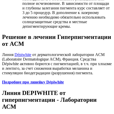
полное исчезновение. В зависимости от площади
и глубины залегания пигмента курс составляет от
3 до 5 процедур. В дополнение к лазерному
лечению необходимо обязательно использовать
солнцезащитные средства и местные
депигментирующие кремы.
Решение в лечении Гиперпигментации
от ACM
Линия
Dépiwhite
от дерматологической лаборатории ACM
(Laboratoire Dermatologique ACM), Франция. Средства
Dépiwhite активно борются с пигментацией, в т.ч. при хлоазме
и лентиго, за счет снижения выработки меланина и
стимуляции биодеградации (разрушения) пигмента.
Подробнее про линейку Dépiwhite
Линия DEPIWHITE от
гиперпигментации - Лаборатории
АСМ