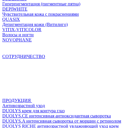
Гиперпигментация (пигментные пятна)
DEPIWHITE
Чувствительная кожа с покраснениями
QUASIX
Депигментация кожи (Витилиго)
VITIX-VITICOLOR
Волосы и ногти
NOVOPHANE
СОТРУДНИЧЕСТВО
ПРОДУКЦИЯ
Антивозрастной уход
DUOLYS крем для контура глаз
DUOLYS.CE интенсивная антиоксидантная сыворотка
DUOLYS.A интенсивная сыворотка от морщин с ретинолом
DUOLYS RICHE антивозрастной увлажняющий уход крем