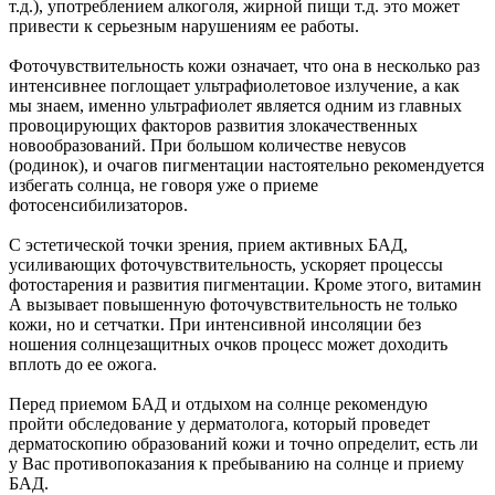
т.д.), употреблением алкоголя, жирной пищи т.д. это может
привести к серьезным нарушениям ее работы.
Фоточувствительность кожи означает, что она в несколько раз
интенсивнее поглощает ультрафиолетовое излучение, а как
мы знаем, именно ультрафиолет является одним из главных
провоцирующих факторов развития злокачественных
новообразований. При большом количестве невусов
(родинок), и очагов пигментации настоятельно рекомендуется
избегать солнца, не говоря уже о приеме
фотосенсибилизаторов.
С эстетической точки зрения, прием активных БАД,
усиливающих фоточувствительность, ускоряет процессы
фотостарения и развития пигментации. Кроме этого, витамин
А вызывает повышенную фоточувствительность не только
кожи, но и сетчатки. При интенсивной инсоляции без
ношения солнцезащитных очков процесс может доходить
вплоть до ее ожога.
Перед приемом БАД и отдыхом на солнце рекомендую
пройти обследование у дерматолога, который проведет
дерматоскопию образований кожи и точно определит, есть ли
у Вас противопоказания к пребыванию на солнце и приему
БАД.