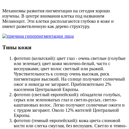
Механизмы развития пигментации на сегодня хорошо
изучены. В центре внимания клетка под названием
Меланоцит. Эти клетки располагаются глубоко в коже и
имеют разветвленную как дерево структуру.
Типы кожи
фототип (кельтский): цвет глаз - очень светлые (голубые
или зеленые); цвет кожи молочно-белый, часто с
веснушками; цвет волос светлый или рыжий.
Чувствительность к солнцу очень высокая, риск
пигментации высокий. На солнце получают солнечный
ожог и никогда не загорают. Приблизительно 2%
населения Центральной Европы.
фототип (светлый европейский): обладатели голубых,
серых или зеленоватых глаз и светло-русых, светло-
каштановых волос. Легко получают солнечные ожоги и
с трудом загорают. Около 12% жителей Центральной
Европы.
фототип (темный европейский): кожа цвета слоновой
кости или слегка смуглая, без веснушек. Светло и темно-