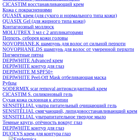
CICASTIM восстанавливающий крем
Кожа с покраснениями
QUASIX крем (для сухого и нормального типа кожи)
QUASIX Gel (для жирного типа кожи)
Контагиозный моллюск
MOLUTREX 3 мл с 2 аппликаторами
Перхоть, себорея кожи головы
NOVOPHANE.K шампунь для волос от сильной перхоти
NOVOPHANE.DS шампунь для волос от умеренной перхоти
Пигментные пятна
DEPIWHITE Advanced крем
DEPIWHITE контур для глаз
DEPIWHITE M SPF50+
DEPIWHITE Peel-Off Mask отбеливающая маска
Рубцы
SODERMIX scar removal антиоксидантный крем
CICASTIM S. силиконовый гель
Сухая кожа склонная к атопии
SENSITELIAL ультра питательный очищающий гель
SENSITÉLIAL смягчающий, липидовосстанавливающий крем
SENSITELIAL ультрапитательное твердое мыло
Темные круги, отёчность вокруг глаз
DEPIWHITE контур для глаз
DUOLYS крем для контура глаз