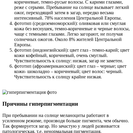
коричневые, темно-русые волосы. С карими глазами,
реже с серыми. Пребывание на солнце вызывает легкий
ожог, переходящий затем в загар, нередко весьма
интенсивный. 78% населения Центральной Европы.
фототип (средиземноморский): оливковая или смуглая
кожа без веснушек, темно-коричневые и черные волосы,
чаще с темными глазами. Легко загорают, не получая
солнечных ожогов. Около 8% жителей Центральной
Европы.
фототип (индонезийский): цвет глаз - темно-карий; цвет
кожи кофейный, коричневый, очень смуглый.
Чувствительность к солнцу: низкая, загар не заметен.
фототип (афроамериканский): цвет глаз – черные; цвет
кожи- шоколадно – коричневый; цвет волос: черный.
Чувствительность к солнцу крайне низкая.
Причины гиперпигментации
При пребывании на солнце меланоциты работают в
усиленном режиме, производя больше пигмента, чем обычно.
Так формируется загар. Но зачастую у людей развивается
патологическая, т.е. ненормальная пигментация.