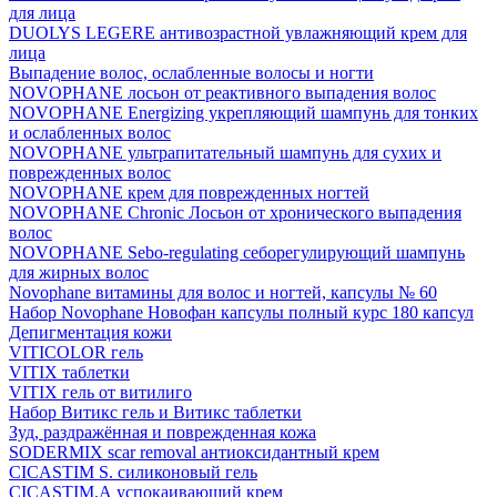
для лица
DUOLYS LEGERE антивозрастной увлажняющий крем для
лица
Выпадение волос, ослабленные волосы и ногти
NOVOPHANE лосьон от реактивного выпадения волос
NOVOPHANE Energizing укрепляющий шампунь для тонких
и ослабленных волос
NOVOPHANE ультрапитательный шампунь для сухих и
поврежденных волос
NOVOPHANE крем для поврежденных ногтей
NOVOPHANE Chronic Лосьон от хронического выпадения
волос
NOVOPHANE Sebo-regulating себорегулирующий шампунь
для жирных волос
Novophane витамины для волос и ногтей, капсулы № 60
Набор Novophane Новофан капсулы полный курс 180 капсул
Депигментация кожи
VITICOLOR гель
VITIX таблетки
VITIX гель от витилиго
Набор Витикс гель и Витикс таблетки
Зуд, раздражённая и поврежденная кожа
SODERMIX scar removal антиоксидантный крем
CICASTIM S. силиконовый гель
CICASTIM.А успокаивающий крем