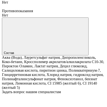
Нет
Противопоказания
Нет
Состав
Аква (Вода), Лауретсульфат натрия, Дипропиленгликоль,
Коко-бетаин, Кроссполимер акрилатов/алкилакрилата C10-30,
Пироктон Оламин, Лактат натрия, Децил глюкозид,
Салициловая кислота, пиритион цинка, Поликватерниум-7,
Глицирретиновая кислота, Хлорид натрия, гидроксид натрия,
Полинафталинсульфонат натрия, Феноксиэтанол, бензоат
натрия, Лимонная кислота, CI 15985 (желтый 6), CI 19140
(желтый 5)
Задать вопрос нашим специалистам