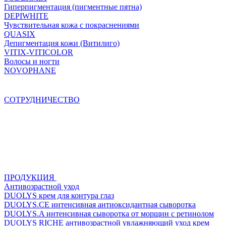
Гиперпигментация (пигментные пятна)
DEPIWHITE
Чувствительная кожа с покраснениями
QUASIX
Депигментация кожи (Витилиго)
VITIX-VITICOLOR
Волосы и ногти
NOVOPHANE
СОТРУДНИЧЕСТВО
ПРОДУКЦИЯ
Антивозрастной уход
DUOLYS крем для контура глаз
DUOLYS.CE интенсивная антиоксидантная сыворотка
DUOLYS.A интенсивная сыворотка от морщин с ретинолом
DUOLYS RICHE антивозрастной увлажняющий уход крем