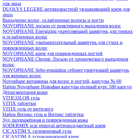
для лица
DUOLYS LEGERE антивозрастной увлажняющий крем для
лица
Выпадение волос, ослабленные волосы и ногти
NOVOPHANE лосьон от реактивного выпадения волос
NOVOPHANE Energizing укрепляющий шампунь для тонких
и ослабленных волос
NOVOPHANE ультрапитательный шампунь для сухих и
поврежденных волос
NOVOPHANE крем для поврежденных ногтей
NOVOPHANE Chronic Лосьон от хронического выпадения
волос
NOVOPHANE Sebo-regulating себорегулирующий шампунь
для жирных волос
Novophane витамины для волос и ногтей, капсулы № 60
Набор Novophane Новофан капсулы полный курс 180 капсул
Депигментация кожи
VITICOLOR гель
VITIX таблетки
VITIX гель от витилиго
Набор Витикс гель и Витикс таблетки
Зуд, раздражённая и поврежденная кожа
SODERMIX scar removal антиоксидантный крем
CICASTIM S. силиконовый гель
CICASTIM.А успокаивающий крем