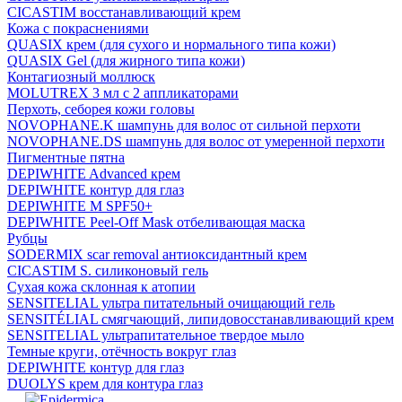
CICASTIM восстанавливающий крем
Кожа с покраснениями
QUASIX крем (для сухого и нормального типа кожи)
QUASIX Gel (для жирного типа кожи)
Контагиозный моллюск
MOLUTREX 3 мл с 2 аппликаторами
Перхоть, себорея кожи головы
NOVOPHANE.K шампунь для волос от сильной перхоти
NOVOPHANE.DS шампунь для волос от умеренной перхоти
Пигментные пятна
DEPIWHITE Advanced крем
DEPIWHITE контур для глаз
DEPIWHITE M SPF50+
DEPIWHITE Peel-Off Mask отбеливающая маска
Рубцы
SODERMIX scar removal антиоксидантный крем
CICASTIM S. силиконовый гель
Сухая кожа склонная к атопии
SENSITELIAL ультра питательный очищающий гель
SENSITÉLIAL смягчающий, липидовосстанавливающий крем
SENSITELIAL ультрапитательное твердое мыло
Темные круги, отёчность вокруг глаз
DEPIWHITE контур для глаз
DUOLYS крем для контура глаз