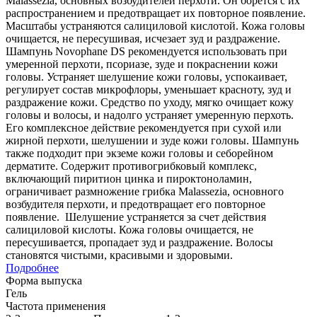
Malassezia, основных возбудителей перхоти. Он борется с их
распространением и предотвращает их повторное появление.
Масштабы устраняются салициловой кислотой. Кожа головы
очищается, не пересушивая, исчезает зуд и раздражение.
Шампунь Novophane DS рекомендуется использовать при
умеренной перхоти, псориазе, зуде и покраснении кожи
головы. Устраняет шелушение кожи головы, успокаивает,
регулирует состав микрофлоры, уменьшает красноту, зуд и
раздражение кожи. Средство по уходу, мягко очищает кожу
головы и волосы, и надолго устраняет умеренную перхоть.
Его комплексное действие рекомендуется при сухой или
жирной перхоти, шелушении и зуде кожи головы. Шампунь
также подходит при экземе кожи головы и себорейном
дерматите. Содержит противогрибковый комплекс,
включающий пиритион цинка и пироктоноламин,
ограничивает размножение грибка Malassezia, основного
возбудителя перхоти, и предотвращает его повторное
появление. Шелушение устраняется за счет действия
салициловой кислоты. Кожа головы очищается, не
пересушивается, пропадает зуд и раздражение. Волосы
становятся чистыми, красивыми и здоровыми.
Подробнее
Форма выпуска
Гель
Частота применения