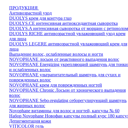
ПРОДУКЦИЯ
Антивозрастной уход
DUOLYS крем для контура глаз
DUOLYS.CE интенсивная антиоксидантная сыворотка
DUOLYS.A интенсивная сыворотка от морщин с ретинолом
DUOLYS RICHE антивозрастной увлажняющий уход крем
для лица
DUOLYS LEGERE антивозрастной увлажняющий крем для
лица
Выпадение волос, ослабленные волосы и ногти
NOVOPHANE лосьон от реактивного выпадения волос
NOVOPHANE Energizing укрепляющий шампунь для тонки
и ослабленных волос
NOVOPHANE ультрапитательный шампунь для сухих и
поврежденных волос
NOVOPHANE крем для поврежденных ногтей
NOVOPHANE Chronic Лосьон от хронического выпадения
волос
NOVOPHANE Sebo-regulating себорегулирующий шампунь
для жирных волос
Novophane витамины для волос и ногтей, капсулы № 60
Набор Novophane Новофан капсулы полный курс 180 капсу
Депигментация кожи
VITICOLOR гель