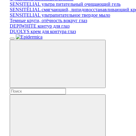
SENSITELIAL ультра питательный очищающий гель
SENSITÉLIAL смягчающий, липидовосстанавливающий кр
SENSITELIAL ультрапитательное твердое мыло
Темные круги, отёчность вокруг глаз
DEPIWHITE контур для глаз
DUOLYS крем для контура глаз