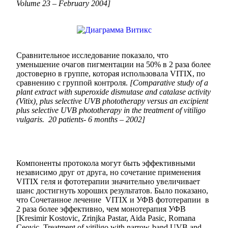
Volume 23 – February 2004]
Сравнительное исследование показало, что
уменьшение очагов пигментации на 50% в 2 раза более
достоверно в группе, которая использовала VITIX, по
сравнению с группой контроля.
[Comparative study of a
plant extract with superoxide dismutase and catalase activity
(Vitix), plus selective UVB phototherapy versus an excipient
plus selective UVB phototherapy in the treatment of vitiligo
vulgaris. 20 patients- 6 months – 2002]
Компоненты протокола могут быть эффективными
независимо друг от друга, но сочетание применения
VITIX геля и фототерапии значительно увеличивает
шанс достигнуть хороших результатов. Было показано,
что Сочетанное лечение VITIX и УФВ фототерапии в
2 раза более эффективно, чем монотерапия УФВ
[Kresimir Kostovic, Zrinjka Pastar, Aida Pasic, Romana
Ceovic. Treatment of vitiligo with narrow-band UVB and