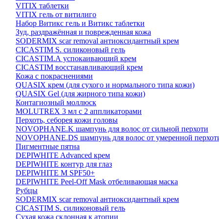
VITIX таблетки
VITIX гель от витилиго
Набор Витикс гель и Витикс таблетки
Зуд, раздражённая и поврежденная кожа
SODERMIX scar removal антиоксидантный крем
CICASTIM S. силиконовый гель
CICASTIM.А успокаивающий крем
CICASTIM восстанавливающий крем
Кожа с покраснениями
QUASIX крем (для сухого и нормального типа кожи)
QUASIX Gel (для жирного типа кожи)
Контагиозный моллюск
MOLUTREX 3 мл с 2 аппликаторами
Перхоть, себорея кожи головы
NOVOPHANE.K шампунь для волос от сильной перхоти
NOVOPHANE.DS шампунь для волос от умеренной перхот
Пигментные пятна
DEPIWHITE Advanced крем
DEPIWHITE контур для глаз
DEPIWHITE M SPF50+
DEPIWHITE Peel-Off Mask отбеливающая маска
Рубцы
SODERMIX scar removal антиоксидантный крем
CICASTIM S. силиконовый гель
Сухая кожа склонная к атопии