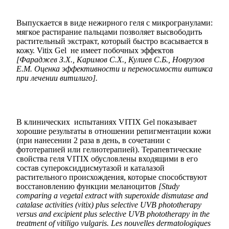
Выпускается в виде нежирного геля с микрогранулами:
мягкое растирание пальцами позволяет высвободить
растительный экстракт, который быстро всасывается в
кожу. Vitix Gel не имеет побочных эффектов
[Фараджев З.Х., Каримов С.Х., Кулиев С.Б., Новрузов
Е.М. Оценка эффективности и переносимости витикса
при лечении витилиго].
В клинических испытаниях VITIX Gel показывает
хорошие результаты в отношении репигментации кожи
(при нанесении 2 раза в день, в сочетании с
фототерапией или гелиотерапией). Терапевтические
свойства геля VITIX обусловлены входящими в его
состав супероксиддисмутазой и каталазой
растительного происхождения, которые способствуют
восстановлению функции меланоцитов
[Study
comparing a vegetal extract with superoxide dismutase and
catalase activities (vitix) plus selective UVB phototherapy
versus and excipient plus selective UVB phototherapy in the
treatment of vitiligo vulgaris. Les nouvelles dermatologiques