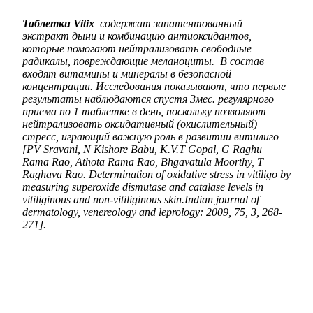
Таблетки Vitix
содержат запатентованный
экстракт дыни и комбинацию антиоксидантов,
которые помогают нейтрализовать свободные
радикалы, повреждающие меланоциты. В состав
входят витамины и минералы в безопасной
концентрации. Исследования показывают, что первые
результаты наблюдаются спустя 3мес. регулярного
приема по 1 таблетке в день, поскольку позволяют
нейтрализовать оксидативный (окислительный)
стресс, играющий важную роль в развитии витилиго
[PV Sravani, N Kishore Babu, K.V.T Gopal, G Raghu
Rama Rao, Athota Rama Rao, Bhgavatula Moorthy, T
Raghava Rao. Determination of oxidative stress in vitiligo by
measuring superoxide dismutase and catalase levels in
vitiliginous and non-vitiliginous skin.Indian journal of
dermatology, venereology and leprology: 2009, 75, 3, 268-
271].