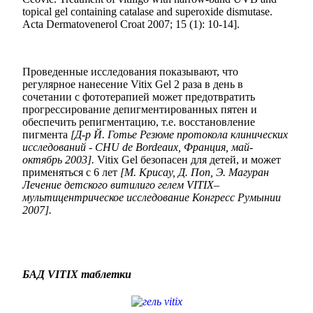
topical gel containing catalase and superoxide dismutase.
Acta Dermatovenerol Croat 2007; 15 (1): 10-14].
Проведенные исследования показывают, что
регулярное нанесение Vitix Gel 2 раза в день в
сочетании с фототерапией может предотвратить
прогрессирование депигментированных пятен и
обеспечить репигментацию, т.е. восстановление
пигмента
[Д-р Й. Готье Резюме протокола клинических
исследований - CHU de Bordeaux, Франция, май-
октябрь 2003].
Vitix Gel безопасен для детей, и может
применяться с 6 лет
[М. Крисау, Д. Поп, Э. Магуран
Лечение детского витилиго гелем VITIX–
мультицентрическое исследование Конгресс Румынии
2007].
БАД VITIX таблетки